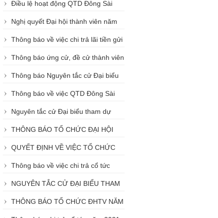
Điều lệ hoạt động QTD Đông Sài
ĐÔNG SÀI GÒN
Gòn
Nghị quyết Đại hội thành viên năm
2019
Thông báo về việc chi trả lãi tiền gửi
tiết kiệm, tiền gửi có kỳ hạn tại
Thông báo ứng cử, đề cử thành viên
DSGFund
Hội đồng quản trị QTD Đông Sài Gòn
Thông báo Nguyên tắc cử Đại biểu
nhiệm kỳ 2018 - 2022
tham dự ĐHTV bất thường QTD Đông
Thông báo về việc QTD Đông Sài
Sài Gòn năm 2020
Gòn tổ chức ĐHTV bất thường năm
Nguyên tắc cử Đại biểu tham dự
2020
ĐHTV QTD Đông Sài Gòn năm 2020
THÔNG BÁO TỔ CHỨC ĐẠI HỘI
THÀNH VIÊN NĂM 2020 QTD ĐÔNG
QUYẾT ĐỊNH VỀ VIỆC TỔ CHỨC
SÀI GÒN
ĐẠI HỘI THÀNH VIÊN NĂM 2020
Thông báo về việc chi trả cổ tức
năm 2020 của QTDND Đông Sài Gòn
NGUYÊN TẮC CỬ ĐẠI BIỂU THAM
DỰ ĐHTV NĂM 2021
THÔNG BÁO TỔ CHỨC ĐHTV NĂM
2021