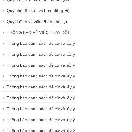
chế Tổ chức và hoạt động của Ban
Quy chế tổ chức và hoạt động Hội
Kiểm soát
đồng quản trị của Quỹ tín dụng Đông
Quyết định về việc Phân phối lợi
Sài Gòn
nhuận năm 2024 của QTD Đông Sài
THÔNG BÁO VỀ VIỆC THAY ĐỔI
Gòn
ĐỊA ĐIỂM TRỤ SỞ LÀM VIỆC
Thông báo danh sách đề cử và lấy ý
kiến bầu chọn Đại biểu tham dự
Thông báo danh sách đề cử và lấy ý
ĐHĐBTV năm 2025 (Nhóm 1)
kiến bầu chọn Đại biểu tham dự
Thông báo danh sách đề cử và lấy ý
ĐHĐBTV năm 2025 (Nhóm 2)
kiến bầu chọn Đại biểu tham dự
Thông báo danh sách đề cử và lấy ý
ĐHĐBTV năm 2025 (Nhóm 3)
kiến bầu chọn Đại biểu tham dự
Thông báo danh sách đề cử và lấy ý
ĐHĐBTV năm 2025 (Nhóm 4)
kiến bầu chọn Đại biểu tham dự
Thông báo danh sách đề cử và lấy ý
ĐHĐBTV năm 2025 (Nhóm 5)
kiến bầu chọn Đại biểu tham dự
Thông báo danh sách đề cử và lấy ý
ĐHĐBTV năm 2025 (Nhóm 6)
kiến bầu chọn Đại biểu tham dự
Thông báo danh sách đề cử và lấy ý
ĐHĐBTV năm 2025 (Nhóm 7)
kiến bầu chọn Đại biểu tham dự
Thông báo danh sách đề cử và lấy ý