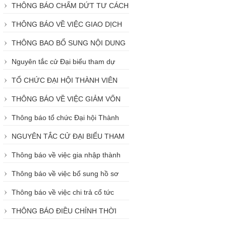
THÔNG BÁO CHẤM DỨT TƯ CÁCH
THÀNH VIÊN
THÔNG BÁO VỀ VIỆC GIAO DỊCH
NHỮNG NGÀY CUỐI NĂM 2018
THÔNG BAO BỔ SUNG NỘI DUNG
GIẤY PHÉP THÀNH LẬP VÀ KINH
Nguyên tắc cử Đại biểu tham dự
DOANH CỦA QTDND ĐÔNG SÀI GÒN
ĐHTV năm 2018
TỔ CHỨC ĐẠI HỘI THÀNH VIÊN
NĂM 2018
THÔNG BÁO VỀ VIỆC GIẢM VỐN
ĐIỀU LỆ NĂM 2019 CỦA QUỸ TÍN
Thông báo tổ chức Đại hội Thành
DỤNG NHÂN DÂN ĐÔNG SÀI GÒN
viên năm 2019
NGUYÊN TẮC CỬ ĐẠI BIỂU THAM
DỰ ĐẠI HỘI THÀNH VIÊN NĂM 2019
Thông báo về việc gia nhập thành
viên tại QTDND Đông Sài Gòn
Thông báo về việc bổ sung hồ sơ
(DSGFund) năm 2020
xác nhận tư cách thành viên
Thông báo về việc chi trả cổ tức
năm 2019
THÔNG BÁO ĐIỀU CHỈNH THỜI
GIAN GIAO DỊCH TẠI TRỤ SỞ QTDND