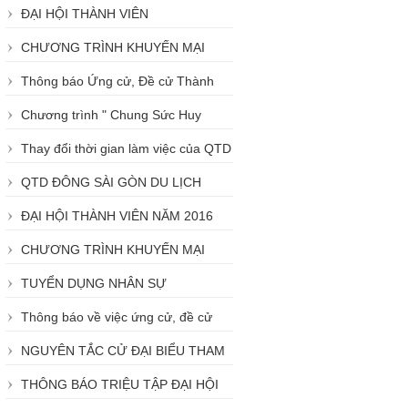
ĐẠI HỘI THÀNH VIÊN
CHƯƠNG TRÌNH KHUYẾN MẠI
Thông báo Ứng cử, Đề cử Thành
viên Ban kiểm soát chuyên trách nhiệm
Chương trình " Chung Sức Huy
kỳ 2013 - 2017
Động"
Thay đổi thời gian làm việc của QTD
Đông Sài Gòn
QTD ĐÔNG SÀI GÒN DU LỊCH
PHAN THIẾT CÙNG CỘNG TÁC VIÊN
ĐẠI HỘI THÀNH VIÊN NĂM 2016
CHƯƠNG TRÌNH KHUYẾN MẠI
"GỬI TIỀN LIỀN TAY - NHẬN NGAY
TUYỂN DỤNG NHÂN SỰ
QUÀ TẶNG"
Thông báo về việc ứng cử, đề cử
thành viên Hội đồng quản trị và Ban
NGUYÊN TẮC CỬ ĐẠI BIỂU THAM
kiểm soát Qũy tín dụng nhân dân
DỰ ĐHTV NĂM 2017
THÔNG BÁO TRIỆU TẬP ĐẠI HỘI
THÀNH VIÊN NĂM 2017