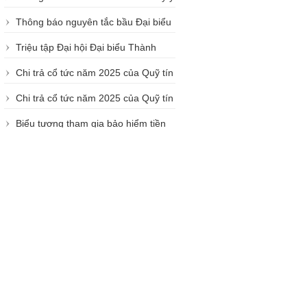
ĐHĐBTV năm 2025 (Nhóm 8)
kiến bầu chọn Đại biểu tham dự
Thông báo nguyên tắc bầu Đại biểu
ĐHĐBTV năm 2025 (Nhóm 9)
tham dự Đại hội đại biểu thành viên
Triệu tập Đại hội Đại biểu Thành
năm 2025 của QTD Đông Sài Gòn
viên năm 2025
Chi trả cổ tức năm 2025 của Quỹ tín
dụng nhân dân Đông Sài Gòn
Chi trả cổ tức năm 2025 của Quỹ tín
dụng nhân dân Đông Sài Gòn
Biểu tượng tham gia bảo hiểm tiền
gửi (Bản điện tử)