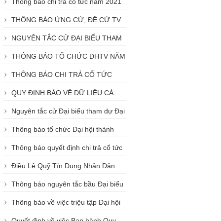
Thông báo chi trả cổ tức năm 2021
của Qũy tín dụng nhân dân Đông Sài
THÔNG BÁO ỨNG CỬ, ĐỀ CỬ TV
Gòn
HĐQT/BKS NHIỆM KỲ 2023 - 2027
NGUYÊN TẮC CỬ ĐẠI BIỂU THAM
DỰ ĐHTV NĂM 2022, NHIỆM KỲ 2023
THÔNG BÁO TỔ CHỨC ĐHTV NĂM
- 2027
2022, NHIỆM KỲ 2023 - 2027
THÔNG BÁO CHI TRẢ CỔ TỨC
NĂM 2022
QUY ĐỊNH BẢO VỆ DỮ LIỆU CÁ
NHÂN CỦA QTD ĐÔNG SÀI GÒN
Nguyên tắc cử Đại biểu tham dự Đại
hội thành viên năm 2023 của QTD
Thông báo tổ chức Đại hội thành
Đông Sài Gòn
viên năm 2023 của QTD Đông Sài Gòn
Thông báo quyết định chi trả cổ tức
năm 2023
Điều Lệ Quỹ Tín Dụng Nhân Dân
Đông Sài Gòn
Thông báo nguyên tắc bầu Đại biểu
tham dự Đại hội đại biểu thành viên
Thông báo về việc triệu tập Đại hội
năm 2024 của QTD Đông Sài Gòn
Đại biểu Thành viên năm 2024
Quyết định về việc Ban hành Quy