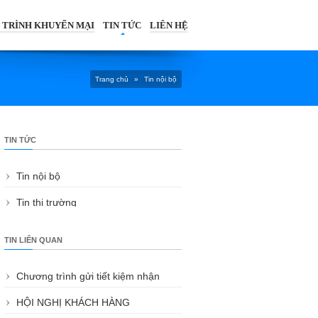
 TRÌNH KHUYẾN MẠI
TIN TỨC
LIÊN HỆ
Trang chủ
»
Tin nội bộ
TIN TỨC
Tin nội bộ
Tin thị trường
TIN LIÊN QUAN
Chương trình gửi tiết kiệm nhận
ngay quà tặng hấp dẫn từ Quỹ Tín
HỘI NGHỊ KHÁCH HÀNG
Dụng Đông Sài Gòn