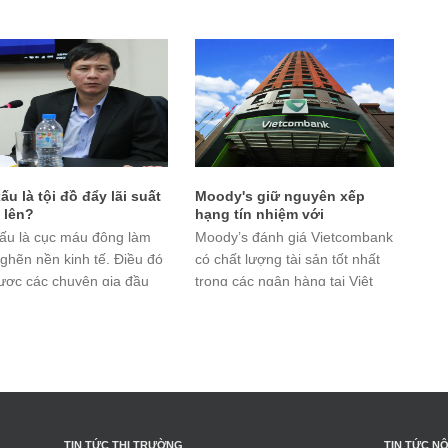
/lượng. Chênh lệch với
I/2017 dưới sự chủ trì của Phó
 thế giới được nới rộng lên
Thủ tướng Vương Đình Huệ,
 triệu đồng mỗi lượng.
Chủ tịch Hội đồng.
ấu là tội đồ đẩy lãi suất
Moody's giữ nguyên xếp
 lên?
hạng tín nhiệm với
Vietcombank
ấu là cục máu đông làm
Moody’s đánh giá Vietcombank
nghẽn nền kinh tế. Điều đó
có chất lượng tài sản tốt nhất
ược các chuyên gia đầu
trong các ngân hàng tại Việt
h nhắc đi nhắc lại từ nhiều
Nam song cũng chỉ ra thách
nay.
thức lớn đối với ngân hàng này
đó là nhu cầu vốn cho tăng
trưởng.
TIN TỨC THỊ TRƯỜNG
TIN TỨC NỘ