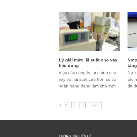
nhóm ngành chính của Việt
đồng
Nam.
vàng
2,28
Lý giải mức lãi suất cho vay
Nợ x
tiêu dùng
tăng
Việc các công ty tài chính cho
Nợ x
vay với lãi suất cao hơn so với
tắc 
ngân hàng đang làm cho một
đã đ
số người e ngại khi có ý định
ngàn
tiếp cận vốn vay từ nguồn này.
năm 
1
2
3
>
Last ›
Tuy nhiên, các chuyên gia cho
rằng nếu chỉ nhìn nhận và
khẳng định lãi suất cho vay của
các công ty tài
THÔNG TIN LIÊN HỆ