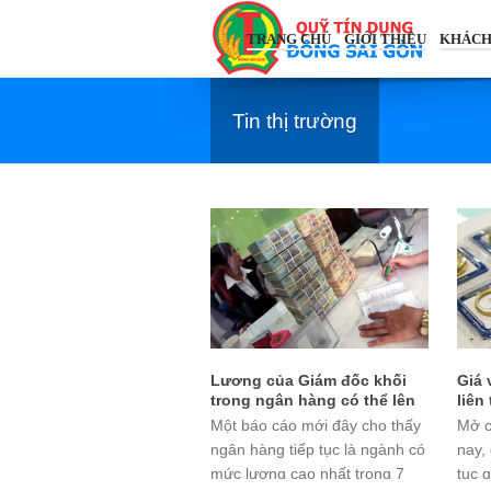
TRANG CHỦ
GIỚI THIỆU
KHÁCH
Tin thị trường
Lương của Giám đốc khối
Giá 
trong ngân hàng có thể lên
liên 
đến 500 triệu đồng/tháng
Một báo cáo mới đây cho thấy
Mở c
ngân hàng tiếp tục là ngành có
nay,
mức lương cao nhất trong 7
tục 