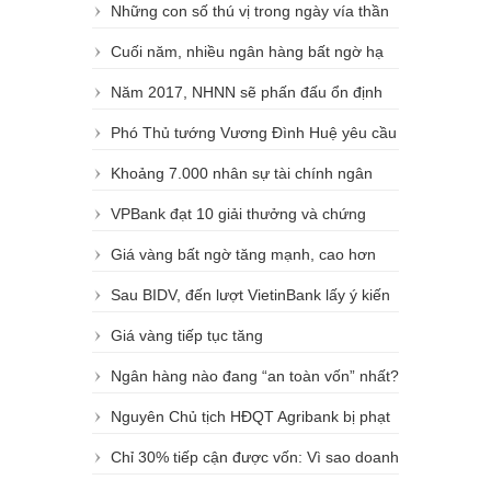
Những con số thú vị trong ngày vía thần
tài
Cuối năm, nhiều ngân hàng bất ngờ hạ
lãi suất huy động
Năm 2017, NHNN sẽ phấn đấu ổn định
lãi suất như năm nay
Phó Thủ tướng Vương Đình Huệ yêu cầu
tạo điều kiện VAMC xử lý nợ xấu
Khoảng 7.000 nhân sự tài chính ngân
hàng thất nghiệp
VPBank đạt 10 giải thưởng và chứng
nhận trong năm 2016
Giá vàng bất ngờ tăng mạnh, cao hơn
thế giới 4 triệu đồng/lượng
Sau BIDV, đến lượt VietinBank lấy ý kiến
cổ đông về việc trả cổ tức bằng tiền
Giá vàng tiếp tục tăng
Ngân hàng nào đang “an toàn vốn” nhất?
Nguyên Chủ tịch HĐQT Agribank bị phạt
tù về tội thiếu trách nhiệm
Chỉ 30% tiếp cận được vốn: Vì sao doanh
nghiệp, ngân hàng khó gặp nhau?