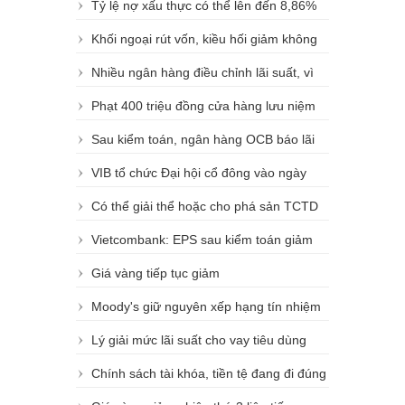
Tỷ lệ nợ xấu thực có thể lên đến 8,86%
Khối ngoại rút vốn, kiều hối giảm không
phải do lãi suất gửi USD bằng 0%
Nhiều ngân hàng điều chỉnh lãi suất, vì
sao BIDV, VietinBank, Vietcombank đứng
Phạt 400 triệu đồng cửa hàng lưu niệm
ngoài cuộc?
niêm yết giá bằng ngoại tệ
Sau kiểm toán, ngân hàng OCB báo lãi
năm 2016 đạt 386 tỷ đồng, tăng trưởng
VIB tổ chức Đại hội cổ đông vào ngày
mạnh nhờ tín dụng
27/4
Có thể giải thể hoặc cho phá sản TCTD
yếu kém
Vietcombank: EPS sau kiểm toán giảm
17% vì trích quỹ khen thưởng và phúc lợi
Giá vàng tiếp tục giảm
Moody's giữ nguyên xếp hạng tín nhiệm
với Vietcombank
Lý giải mức lãi suất cho vay tiêu dùng
Chính sách tài khóa, tiền tệ đang đi đúng
hướng