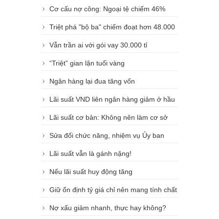
“lên tiếng”
Cơ cấu nợ công: Ngoại tệ chiếm 46%
Triệt phá "bộ ba" chiếm đoạt hơn 48.000
thông tin thẻ tín dụng
Vẫn trần ai với gói vay 30.000 tỉ
“Triệt” gian lận tuổi vàng
Ngân hàng lại đua tăng vốn
Lãi suất VND liên ngân hàng giảm ở hầu
hết kỳ hạn chủ chốt
Lãi suất cơ bản: Không nên làm cơ sở
định tội cho vay nặng lãi
Sửa đổi chức năng, nhiệm vụ Ủy ban
Giám sát tài chính Quốc gia
Lãi suất vẫn là gánh nặng!
Nếu lãi suất huy động tăng
Giữ ổn định tỷ giá chỉ nên mang tính chất
tạm thời
Nợ xấu giảm nhanh, thực hay không?