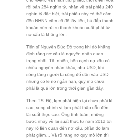
cho VAMC và nhận trái phiếu, thời điểm vừa
rồi bán 284 nghìn tỷ, nhận về trái phiếu 240
nghìn tỷ đặc biệt, trái phiếu này có thể cầm
đến NHNN cầm cố để lấy tiền, bù đắp thanh
khoản nên rủi ro thanh khoản xuất phát từ
nợ xấu là không lớn.
Tiến sĩ Nguyễn Đức Độ trong khi đó khẳng
định rằng nợ xấu là nguyên nhân quan
trọng nhất. Tất nhiên, bên cạnh nợ xấu có
nhiều nguyên nhân khác, như USD, khi
sóng tăng người ta cũng đổ dồn vào USD
nhưng có lẽ nó ngắn hạn, quy mô chưa
phải là quá lớn trong thời gian gần đây.
Theo TS. Độ, lạm phát hiện tại chưa phải là
cao, song chính vì lạm phát thấp dẫn đến
lãi suất thực cao. Ông tính toán, những
bước nhảy về lãi suất thực từ năm 2012 tới
nay rõ liên quan đến nợ xấu, phần do lạm
phát giảm… Và rõ ràng nợ quy mô lớn thì