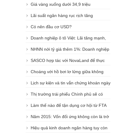
Giá vàng xuống dưới 34,9 triệu
đồng/lượng
Lãi suất ngân hàng rục rịch tăng
Có nên đầu cơ USD?
Doanh nghiệp ô tô Việt: Lãi tăng mạnh,
hưởng lợi từ tỷ giá
NHNN nới tỷ giá thêm 1%: Doanh nghiệp
xuất khẩu hưởng lợi
SASCO hợp tác với NovaLand để thực
hiện Khu phức hợp tại quận Tân Bình
Choáng với hồ bơi lơ lửng giữa không
trung trong khu căn hộ đẳng cấp
Lịch sự kiện và tin vắn chứng khoán ngày
21/8
Thị trường trái phiếu Chính phủ sẽ có
sản phẩm mới vào cuối năm nay
Làm thế nào để tận dụng cơ hội từ FTA
với Liên minh Á Âu?
Năm 2015: Vốn đối ứng không còn là trở
ngại của việc giải ngân vốn ODA?
Hiệu quả kinh doanh ngân hàng tuy còn
thấp nhưng đã phục hồi