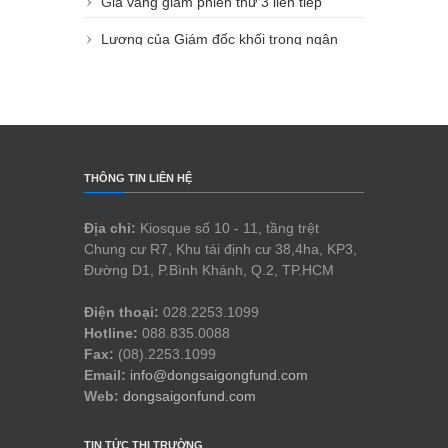
Giá vàng giảm phiên thứ 3 liên tiếp
Lương của Giám đốc khối trong ngân
hàng có thể lên đến 500 triệu đồng/tháng
THÔNG TIN LIÊN HỆ
Địa chỉ:
Kiosque số 10 - 11, tầng trệt
Chung cư R7, Khu tái định cư 38,4ha, KP3,
Đường D1, P.Bình Khánh, Q.2, TP.HCM
Điện thoại:
028.2253.1099
Hotline:
088.835.0088
Fax:
(08).2253.1099
Email:
info@dongsaigongfund.com
Web:
dongsaigonfund.com
TIN TỨC THỊ TRƯỜNG