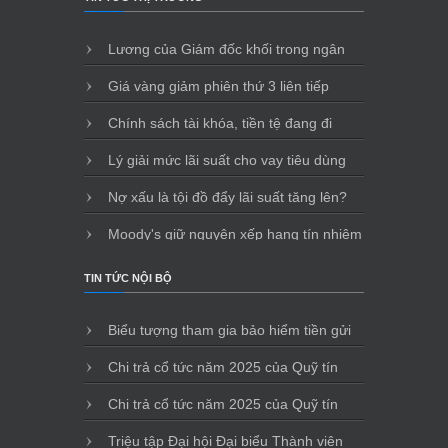
Lương của Giám đốc khối trong ngân
hàng có thể lên đến 500 triệu đồng/tháng
Giá vàng giảm phiên thứ 3 liên tiếp
Chính sách tài khóa, tiền tệ đang đi
đúng hướng
Lý giải mức lãi suất cho vay tiêu dùng
Nợ xấu là tội đồ đẩy lãi suất tăng lên?
Moody's giữ nguyên xếp hạng tín nhiệm
với Vietcombank
TIN TỨC NỘI BỘ
Biểu tượng tham gia bảo hiểm tiền gửi
(Bản điện tử)
Chi trả cổ tức năm 2025 của Quỹ tín
dụng nhân dân Đông Sài Gòn
Chi trả cổ tức năm 2025 của Quỹ tín
dụng nhân dân Đông Sài Gòn
Triệu tập Đại hội Đại biểu Thành viên