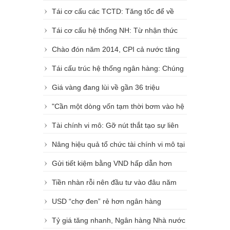
Tái cơ cấu các TCTD: Tăng tốc để về
đích
Tái cơ cấu hệ thống NH: Từ nhận thức
đến hành động
Chào đón năm 2014, CPI cả nước tăng
0,69%
Tái cấu trúc hệ thống ngân hàng: Chúng
ta đã quá tham vọng
Giá vàng đang lùi về gần 36 triệu
đồng/lượng
"Cần một dòng vốn tạm thời bơm vào hệ
thống để xử lý nợ xấu"
Tài chính vi mô: Gỡ nút thắt tạo sự liên
thông nguồn vốn
Nâng hiệu quả tổ chức tài chính vi mô tại
Việt Nam
Gửi tiết kiệm bằng VND hấp dẫn hơn
USD
Tiền nhàn rỗi nên đầu tư vào đâu năm
2015?
USD “chợ đen” rẻ hơn ngân hàng
Tỷ giá tăng nhanh, Ngân hàng Nhà nước